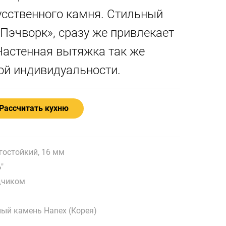
усственного камня. Стильный
Пэчворк», сразу же привлекает
Настенная вытяжка так же
ой индивидуальности.
Рассчитать кухню
остойкий, 16 мм
"
дчиком
ный камень Hanex (Корея)