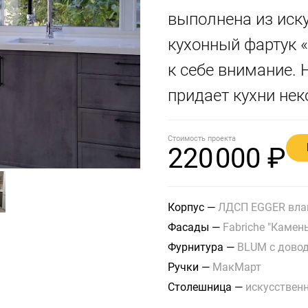
выполнена из иск
кухонный фартук «
к себе внимание. 
придает кухни нек
Стоимость проекта
220
000 ₽
Корпус
—
ЛДСП EGGER влаг
Фасады
—
Fabriche "Камень
Фурнитура
—
BLUM с дово
Ручки
—
МакМарт
Столешница
—
искусствен