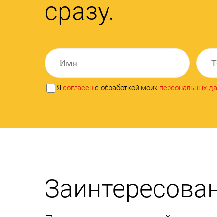
сразу.
Я
согласен
с обработкой моих
персональных д
Заинтересован