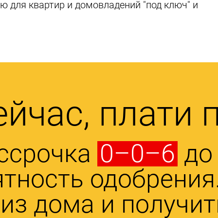
 для квартир и домовладений "под ключ" и
ейчас, плати 
ссрочка
0–0–6
до 
тность одобрения.
из дома и получи