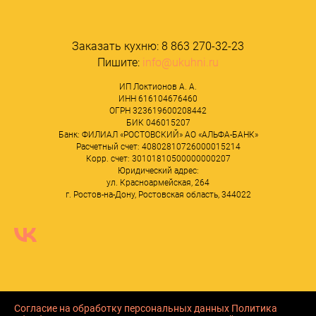
Заказать кухню:
8 863 270-32-23
Пишите:
info@ukuhni.ru
ИП Локтионов А. А.
ИНН 616104676460
ОГРН 323619600208442
БИК 046015207
Банк: ФИЛИАЛ «РОСТОВСКИЙ» АО «АЛЬФА-БАНК»
Расчетный счет: 40802810726000015214
Корр. счет: 30101810500000000207
Юридический адрес:
ул. Красноармейская, 264
г. Ростов-на-Дону, Ростовская область, 344022
Согласие на обработку персональных данных
Политика