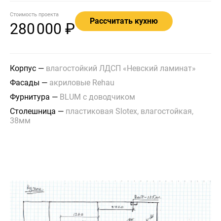
Стоимость проекта
Рассчитать кухню
280
000 ₽
Корпус
—
влагостойкий ЛДСП «Невский ламинат»
Фасады
—
акриловые Rehau
Фурнитура
—
BLUM с доводчиком
Столешница
—
пластиковая Slotex, влагостойкая,
38мм